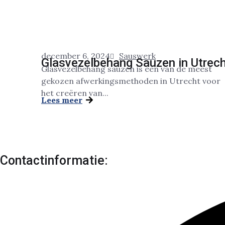
december 6, 2024
Sauswerk
Glasvezelbehang Sauzen in Utrec
Glasvezelbehang sauzen is een van de meest
gekozen afwerkingsmethoden in Utrecht voor
het creëren van...
Lees meer
Contactinformatie: