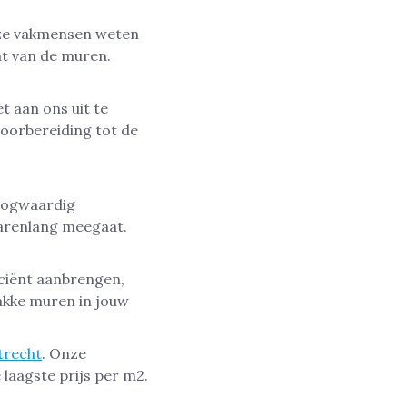
ze vakmensen weten
at van de muren.
 aan ons uit te
voorbereiding tot de
hoogwaardig
jarenlang meegaat.
ciënt aanbrengen,
rakke muren in jouw
trecht
. Onze
laagste prijs per m2.