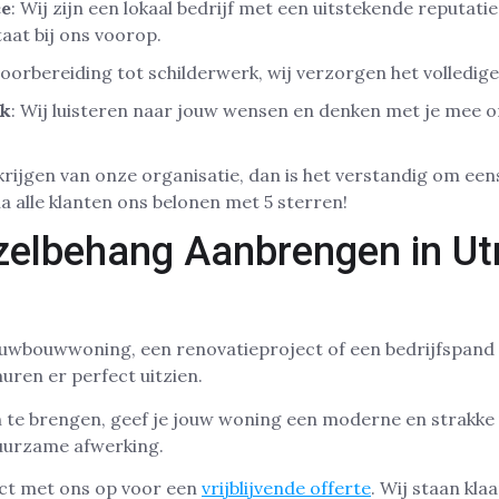
ce
: Wij zijn een lokaal bedrijf met een uitstekende reputatie
aat bij ons voorop.
voorbereiding tot schilderwerk, wij verzorgen het volledig
ak
: Wij luisteren naar jouw wensen en denken met je mee o
 krijgen van onze organisatie, dan is het verstandig om ee
jna alle klanten ons belonen met 5 sterren!
zelbehang Aanbrengen in Ut
uwbouwwoning, een renovatieproject of een bedrijfspand i
ren er perfect uitzien.
te brengen, geef je jouw woning een moderne en strakke uit
uurzame afwerking.
t met ons op voor een
vrijblijvende offerte
. Wij staan kl