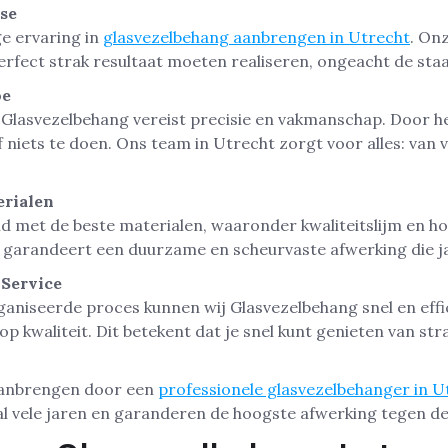
ise
e ervaring in
glasvezelbehang aanbrengen in Utrecht
. On
erfect strak resultaat moeten realiseren, ongeacht de sta
oe
lasvezelbehang vereist precisie en vakmanschap. Door het
f niets te doen. Ons team in Utrecht zorgt voor alles: van 
rialen
nd met de beste materialen, waaronder kwaliteitslijm en 
it garandeert een duurzame en scheurvaste afwerking die 
 Service
aniseerde proces kunnen wij Glasvezelbehang snel en effi
op kwaliteit. Dit betekent dat je snel kunt genieten van st
aanbrengen door een
professionele glasvezelbehanger in U
l vele jaren en garanderen de hoogste afwerking tegen de 