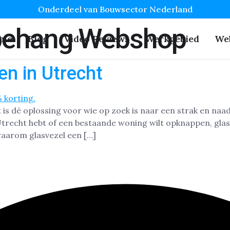
Onderdeel van Bouwsector Nederland
behang Webshop
me
Blog
Video Reviews
Werkgebied
We
n in Utrecht
 is dé oplossing voor wie op zoek is naar een strak en na
Utrecht hebt of een bestaande woning wilt opknappen, gla
 waarom glasvezel een […]