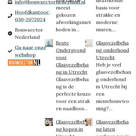
een van de
uitstekende
info@bouwsectornederland.nl
meest
basis voor
Hoofdkantoor:
gekozen
strakke en
030-2072024
afwerkingsmet
moderne
hoden in...
muren,...
Bouwsector
Nederland
Beste
Glasvezelbeha
Ga naar onze
Ondergrond
ng onderhoud
webshop
voor
Utrecht
Glasvezelbeha
Heb je veel
ng in Utrecht
glasvezelbehan
Glasvezelbeha
g onderhoud
ng is de
in Utrecht bij
perfecte keuze
een
voor een strak
nieuwbouwwo
en naadloos...
ning?...
Glasvezelbeha
Glasvezelbeha
ng kopen in
ng laten