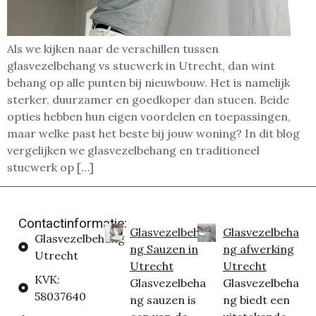
Als we kijken naar de verschillen tussen
glasvezelbehang vs stucwerk in Utrecht, dan wint
behang op alle punten bij nieuwbouw. Het is namelijk
sterker, duurzamer en goedkoper dan stucen. Beide
opties hebben hun eigen voordelen en toepassingen,
maar welke past het beste bij jouw woning? In dit blog
vergelijken we glasvezelbehang en traditioneel
stucwerk op […]
Contactinformatie:
Glasvezelbeha
Glasvezelbeha
Glasvezelbehang
ng Sauzen in
ng afwerking
Utrecht
Utrecht
Utrecht
KVK:
Glasvezelbeha
Glasvezelbeha
58037640
ng sauzen is
ng biedt een